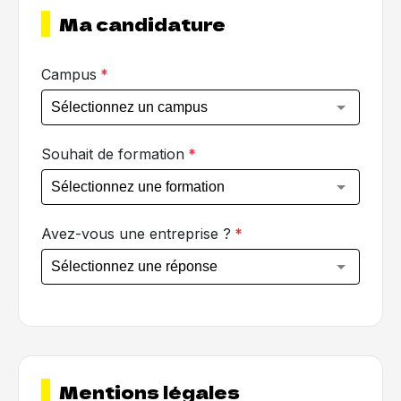
Ma candidature
Civilité
Campus
*
Monsieur
Madame
Lien de parenté
Souhait de formation
*
Nom
Avez-vous une entreprise ?
*
Prénom
Nom
Email
Mentions légales